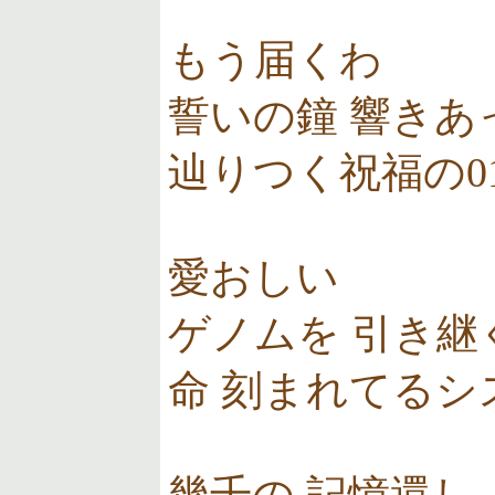
もう届くわ
誓いの鐘 響きあ
辿りつく祝福の0
愛おしい
ゲノムを 引き継
命 刻まれてるシ